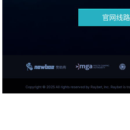
跳
至
内
容