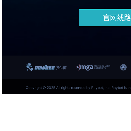
跳
至
内
容