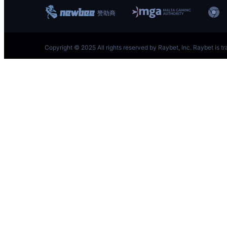
跳
至
内
容