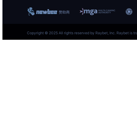
跳
至
内
容