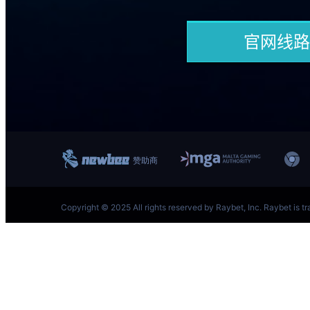
跳
至
内
容