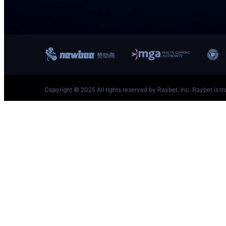
跳
至
内
容