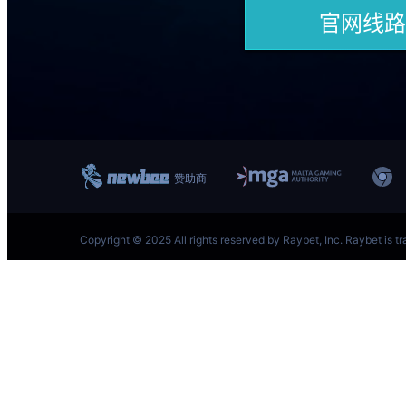
跳
至
内
容