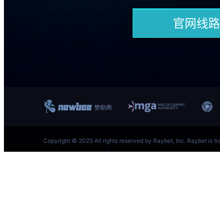
跳
至
内
容