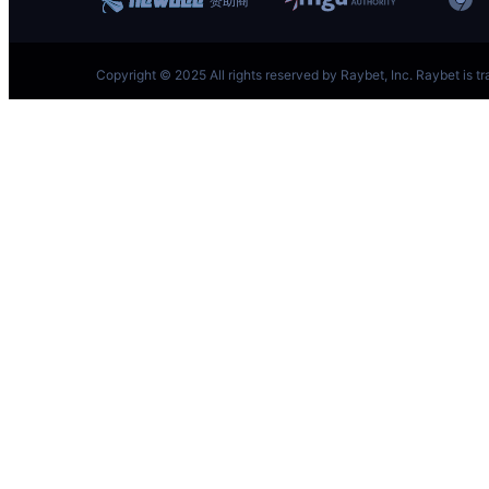
跳
至
内
容