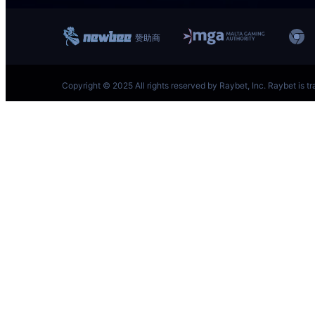
跳
至
内
容