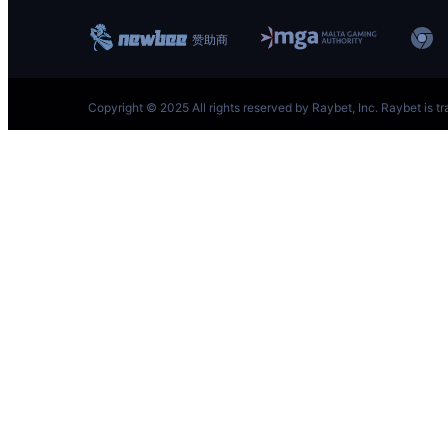
跳
至
内
容