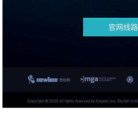
跳
至
内