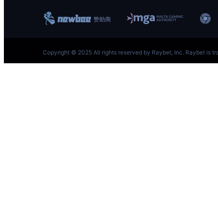
跳
至
内
容