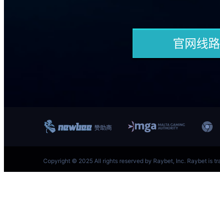
跳
至
内