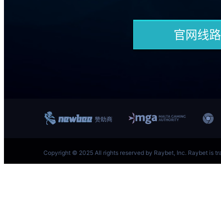
跳
至
内
容