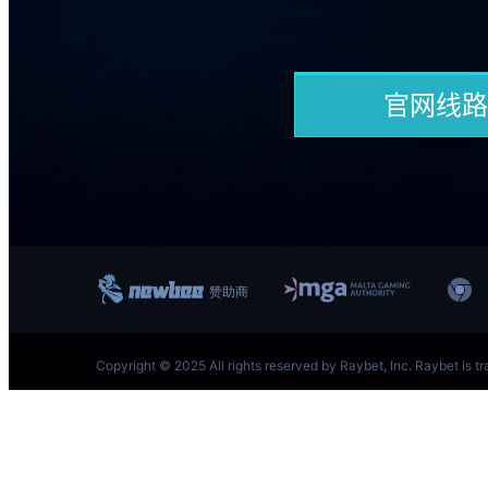
跳
至
内